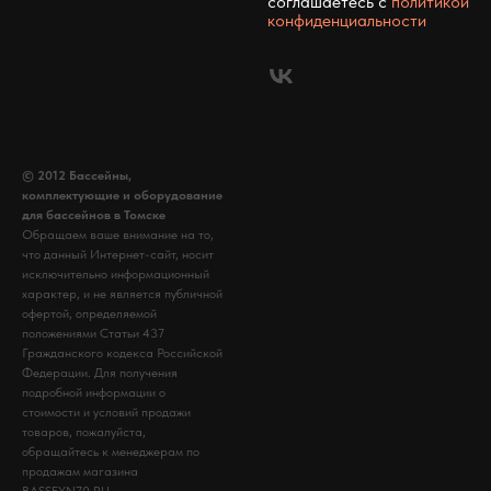
соглашаетесь c
политикой
конфиденциальности
© 2012 Бассейны,
комплектующие и оборудование
для бассейнов в Томске
Обращаем ваше внимание на то,
что данный Интернет-сайт, носит
исключительно информационный
характер, и не является публичной
офертой, определяемой
положениями Статьи 437
Гражданского кодекса Российской
Федерации. Для получения
подробной информации о
стоимости и условий продажи
товаров, пожалуйста,
обращайтесь к менеджерам по
продажам магазина