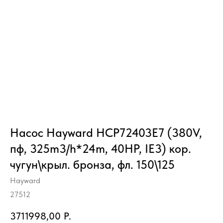
Насос Hayward HCP72403E7 (380V,
пф, 325m3/h*24m, 40HP, IE3) кор.
чугун\крыл. бронза, фл. 150\125
Hayward
27512
3711998,00
Р.