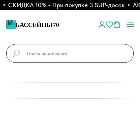
СКИДКА 10% - При покупке 3 SUP-досок
АКЦ
БАССЕЙНЫ70