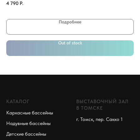
4 790
Р.
1 
Подробнее
Out of stock
КАТАЛОГ
ВЫСТАВОЧНЫЙ ЗАЛ
В ТОМСКЕ
Каркасные бассейны
г. Томск, пер. Сакко 1
Надувные бассейны
Детские бассейны