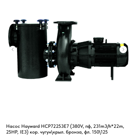
Насос Hayward HCP72253E7 (380V, пф, 231m3/h*22m,
Ле
25HP, IE3) кор. чугун\крыл. бронза, фл. 150\125
SK