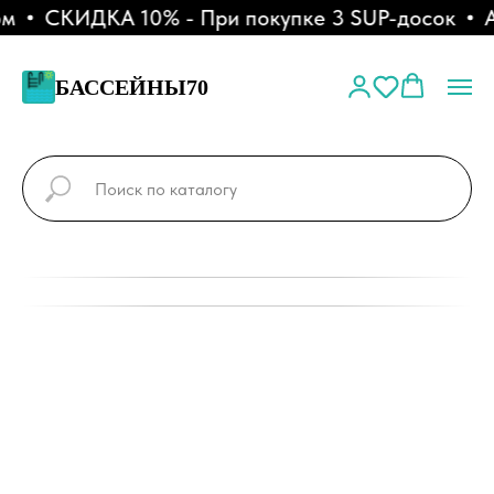
м
СКИДКА 10% - При покупке 3 SUP-досок
АК
БАССЕЙНЫ70