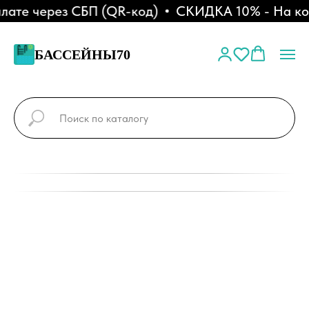
ате через СБП (QR-код)
СКИДКА 10% - На комп
БАССЕЙНЫ70