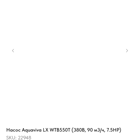
Насос Aquaviva LX WTB550Т (380В, 90 м3/ч, 7.5HP)
СП
кр
SKU:
22948