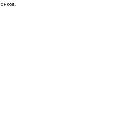
анков.