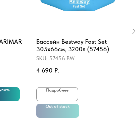
LARIMAR
Бассейн Bestway Fast Set
Лес
305х66см, 3200л (57456)
ST-
SKU:
57456 BW
SKU
4 690
Р.
20 
упить
Подробнее
Out of stock