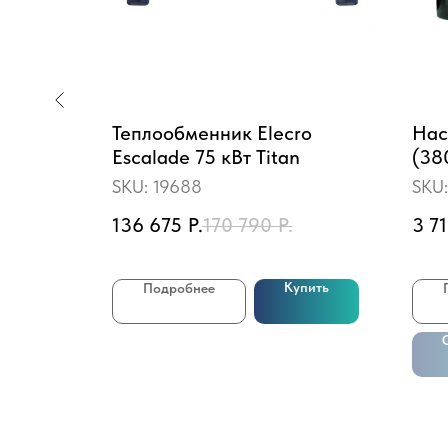
Теплообменник Elecro
Нас
.75 м3/
Escalade 75 кВт Titan
(38
40HP
SKU:
19688
SKU
бро
136 675
Р.
170 790
Р.
3 7
Купить
Подробнее