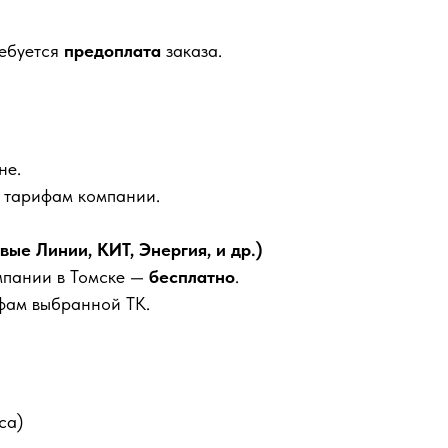
ребуется
предоплата
заказа.
не.
м тарифам компании.
е Линии, КИТ, Энергия, и др.)
мпании в Томске —
бесплатно
.
фам выбранной ТК.
са)