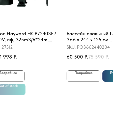
ос Hayward HCP72403E7
Бассейн овальный 
0V, пф, 325m3/h*24m,
366 х 244 х 125 см
, IE3) кор. чугун\крыл.
(шоколад)
:
27512
SKU:
PO3662440204
нза, фл. 150\125
11 998
Р.
60 500
Р.
75 590
Р.
К
Подробнее
Подробнее
Out of stock