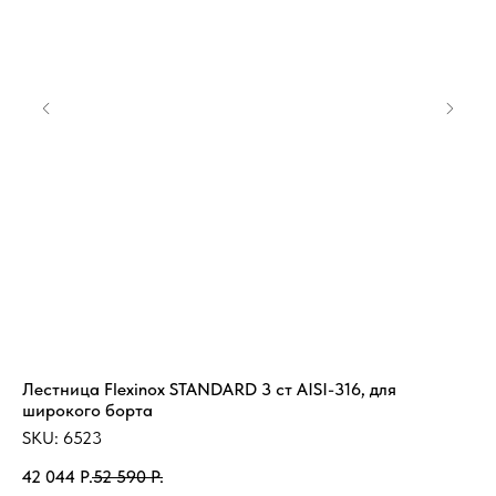
Лестница Flexinox STANDARD 3 ст AISI-316, для
Пл
широкого борта
Ли
SKU:
6523
SK
42 044
Р.
52 590
Р.
3 