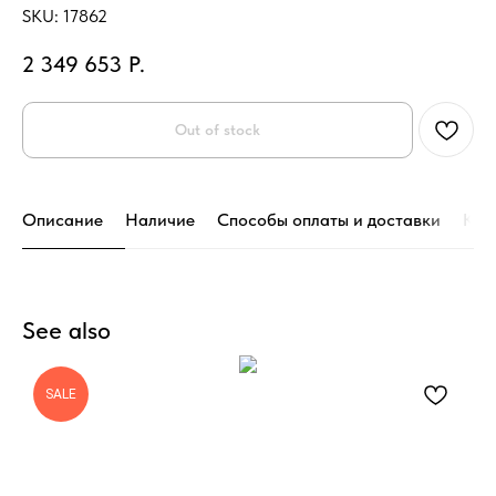
SKU:
17862
2 349 653
Р.
Out of stock
Описание
Наличие
Способы оплаты и доставки
Кон
See also
SALE