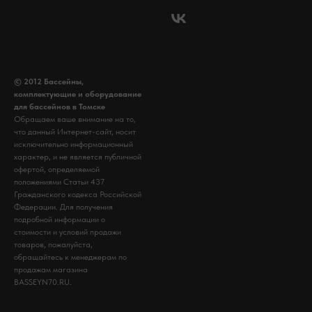
© 2012 Бассейны,
комплектующие и оборудование
для бассейнов в Томске
Обращаем ваше внимание на то,
что данный Интернет-сайт, носит
исключительно информационный
характер, и не является публичной
офертой, определяемой
положениями Статьи 437
Гражданского кодекса Российской
Федерации. Для получения
подробной информации о
стоимости и условий продажи
товаров, пожалуйста,
обращайтесь к менеджерам по
продажам магазина
BASSEYN70.RU.