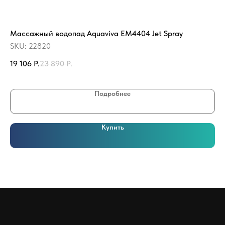
Массажный водопад Aquaviva EM4404 Jet Spray
Де
Ma
SKU:
22820
SK
19 106
Р.
23 890
Р.
1 
Подробнее
Купить