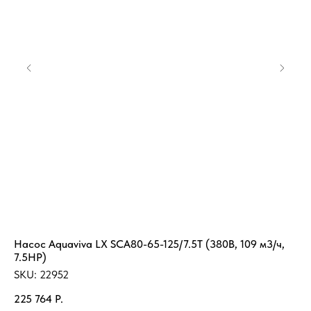
Насос Aquaviva LX SCA80-65-125/7.5T (380В, 109 м3/ч,
Те
7.5НР)
SK
SKU:
22952
18
225 764
Р.