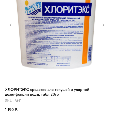
ХЛОРИТЭКС средство для текущей и ударной
Пе
дезинфекции воды, табл.20гр
дл
SKU:
M41
SK
1 190
Р.
12