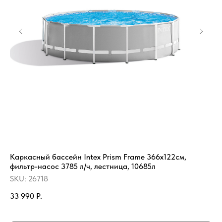
Каркасный бассейн Intex Prism Frame 366х122см,
Пл
фильтр-насос 3785 л/ч, лестница, 10685л
SK
SKU:
26718
89
33 990
Р.