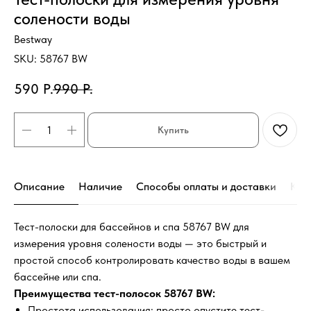
солености воды
Bestway
SKU:
58767 BW
590
Р.
990
Р.
Купить
Описание
Наличие
Способы оплаты и доставки
Кон
Тест-полоски для бассейнов и спа 58767 BW для
измерения уровня солености воды — это быстрый и
простой способ контролировать качество воды в вашем
бассейне или спа.
Преимущества тест-полосок 58767 BW:
Простота использования: просто опустите тест-