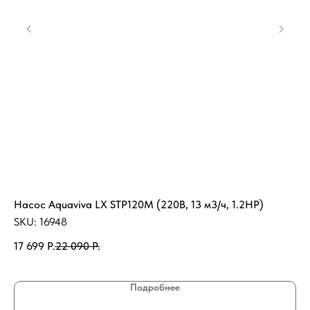
Насос Aquaviva LX STP120M (220В, 13 м3/ч, 1.2НР)
Ба
80
SKU:
16948
SK
17 699
Р.
22 090
Р.
49
Подробнее