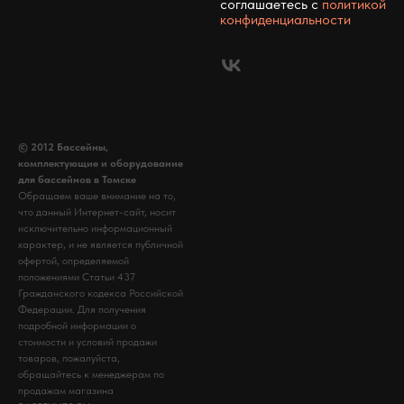
соглашаетесь c
политикой
конфиденциальности
© 2012 Бассейны,
комплектующие и оборудование
для бассейнов в Томске
Обращаем ваше внимание на то,
что данный Интернет-сайт, носит
исключительно информационный
характер, и не является публичной
офертой, определяемой
положениями Статьи 437
Гражданского кодекса Российской
Федерации. Для получения
подробной информации о
стоимости и условий продажи
товаров, пожалуйста,
обращайтесь к менеджерам по
продажам магазина