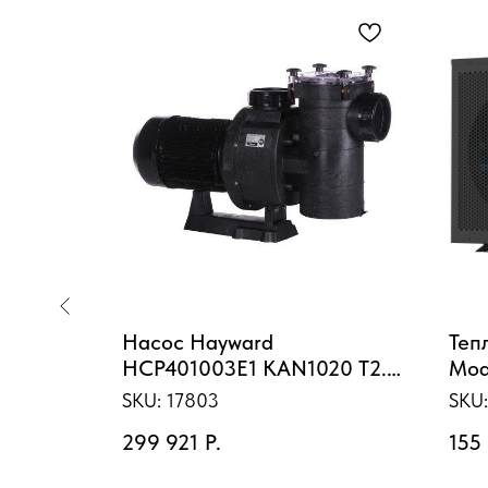
ассейн
Насос Hayward
Теп
уга"
HCP401003E1 KAN1020 T2.B
Mod
(380В, 115,6 м3/ч, 10HP)
SKU:
17803
SKU
299 921
Р.
155