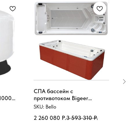
S
СПА бассейн с
Лес
1000
противотоком Bigeer
132
SwimSpa Белло 500x225x139
пл
SKU:
Bello
SKU
см
2 260 080
Р.
3 593 310
Р.
6 1