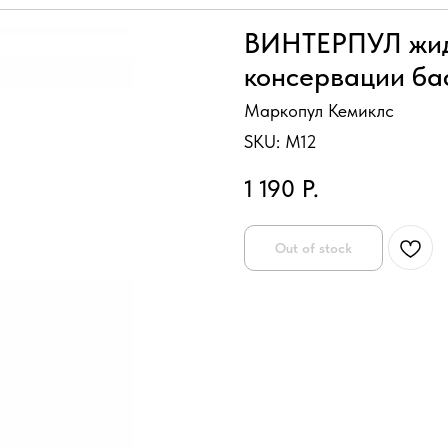
ВИНТЕРПУЛ жид
консервации бас
Маркопул Кемиклс
SKU:
M12
1 190
Р.
Out of stock