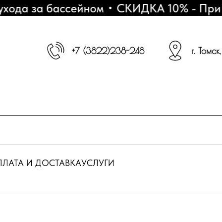
да за бассейном
СКИДКА 10% - При пок
+7 (3822)238-248
г. Томск
ЛАТА И ДОСТАВКА
УСЛУГИ