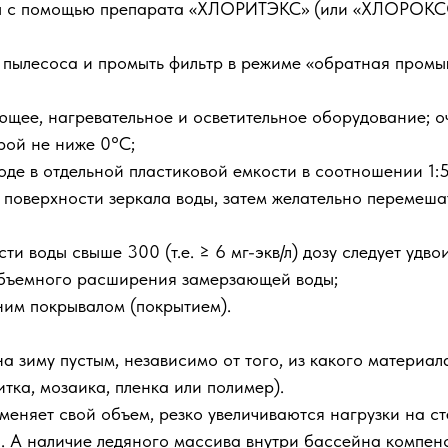
ды с помощью препарата «ХЛОРИТЭКС» (или «ХЛОРОКС
 пылесоса и промыть фильтр в режиме «обратная промы
щее, нагревательное и осветительное оборудование; оч
рой не ниже 0°С;
де в отдельной пластиковой емкости в соотношении 1:
 поверхности зеркала воды, затем желательно перемеша
и воды свыше 300 (т.е. ≥ 6 мг-экв/л) дозу следует удвои
объемного расширения замерзающей воды;
ним покрывалом (покрытием).
а зиму пустым, независимо от того, из какого материал
тка, мозаика, пленка или полимер).
еняет свой объем, резко увеличиваются нагрузки на ст
 А наличие ледяного массива внутри бассейна компенси