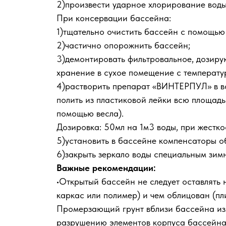
2)произвести ударное хлорирование во
При консервации бассейна:
1)тщательно очистить бассейн с помощью
2)частично опорожнить бассейн;
3)демонтировать фильтровальное, дозирую
хранение в сухое помещение с температу
4)растворить препарат «ВИНТЕРПУЛ» в во
полить из пластиковой лейки всю площадь
помощью весла).
Дозировка: 50мл на 1м3 воды, при жесткост
5)установить в бассейне компенсаторы 
6)закрыть зеркало воды специальным зим
Важные рекомендации:
•Открытый бассейн не следует оставлять н
каркас или полимер) и чем облицован (пли
Промерзающий грунт вблизи бассейна изм
разрушению элементов корпуса бассейна.