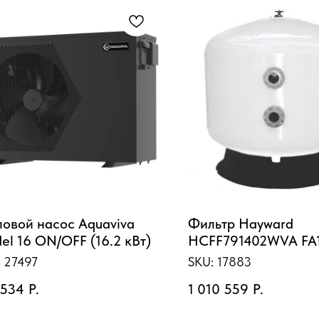
ловой насос Aquaviva
Фильтр Hayward
el 16 ON/OFF (16.2 кВт)
HCFF791402WVA FA
Bobbin (D2000)
:
27497
SKU:
17883
 534
Р.
1 010 559
Р.