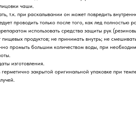
лицовки чаши.
ть, т.к. при раскалывании он может повредить внутрен
ует проводить только после того, как лед полностью ра
препаратом использовать средства защиты рук (резиновые
от пищевых продуктов; не принимать внутрь; не смешива
нно промыть большим количеством воды, при необходимо
оты.
даты изготовления.
в герметично закрытой оригинальной упаковке при темпе
лучей.