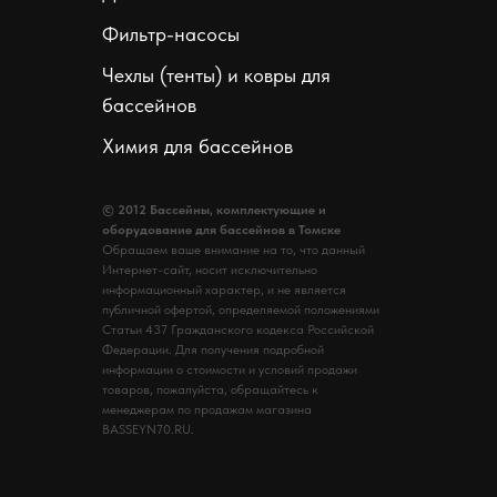
Фильтр-насосы
Чехлы (тенты) и ковры для
бассейнов
Химия для бассейнов
© 2012 Бассейны, комплектующие и
оборудование для бассейнов в Томске
Обращаем ваше внимание на то, что данный
Интернет-сайт, носит исключительно
информационный характер, и не является
публичной офертой, определяемой положениями
Статьи 437 Гражданского кодекса Российской
Федерации. Для получения подробной
информации о стоимости и условий продажи
товаров, пожалуйста, обращайтесь к
менеджерам по продажам магазина
BASSEYN70.RU.