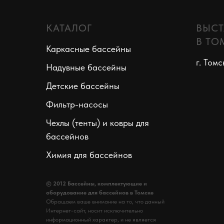
КАТАЛОГ
ВЫСТ
В ТО
Каркасные бассейны
г. Томс
Надувные бассейны
Детские бассейны
Фильтр-насосы
Чехлы (тенты) и ковры для
бассейнов
Химия для бассейнов
© 2012 Бассейны, комплектующие и
оборудование для бассейнов в Томске
Обращаем ваше внимание на то, что данный
Интернет-сайт, носит исключительно
информационный характер, и не является