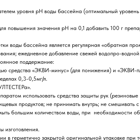
ателем уровня рН воды бассейна (оптимальный уровень 
ля повышения значения рН на 0,1 добавить 100 г препа
ки воды бассейна является регулярная «обратная промы
ания; ежедневное добавление свежей водопро-водной 
тоянное поддержание:
ощью средства «ЭКВИ-минус» (для понижения) и «ЭКВИ-
еделах 0,3-0,5мг/л.
УЛТЕСТЕРа».
паратом использовать средства защиты рук (резиновые пе
 пищевых продуктов; не принимать внутрь; не смешивать
мыть большим количеством воды, при необходимости обр
ты изготовления.
и в герметично закрытой оригинальной упаковке при те