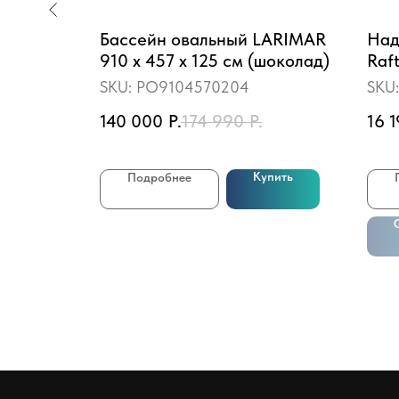
RIMAR
Бассейн овальный LARIMAR
Над
 RAL
910 х 457 х 125 см (шоколад)
Raf
нас
SKU:
PO9104570204
SKU
140 000
Р.
174 990
Р.
16 
пить
Купить
Подробнее