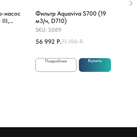
р-насос
Фильтр Aquaviva S700 (19
Ма
III,
м3/ч, D710)
Aqu
мером,
SKU:
5089
SKU
00 до
56 992
Р.
71 190
Р.
19 
Купить
Подробнее