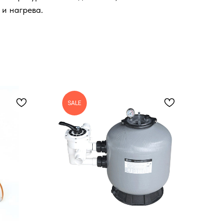
 и нагрева.
SALE
S