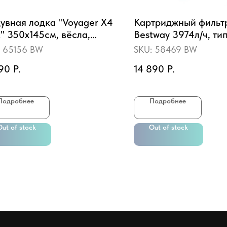
увная лодка "Voyager X4
Картриджный фильт
t" 350х145см, вёсла,
Bestway 3974л/ч, тип 
ос, до 480кг
подвесной со ским
:
65156 BW
SKU:
58469 BW
для бассейнов от 11
190
Р.
14 890
Р.
31700л
Подробнее
Подробнее
Out of stock
Out of stock