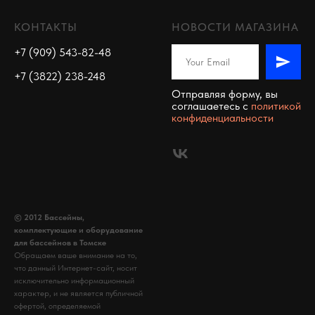
КОНТАКТЫ
НОВОСТИ МАГАЗИНА
+7 (909) 543-82-48
+7 (3822) 238-248
Отправляя форму, вы
соглашаетесь c
политикой
конфиденциальности
© 2012 Бассейны,
комплектующие и оборудование
для бассейнов в Томске
Обращаем ваше внимание на то,
что данный Интернет-сайт, носит
исключительно информационный
характер, и не является публичной
офертой, определяемой