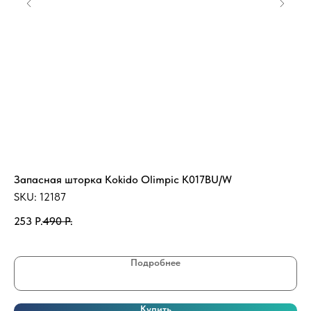
Запасная шторка Kokido Olimpic K017BU/W
Те
кВ
SKU:
12187
SK
253
Р.
490
Р.
41
Подробнее
Купить