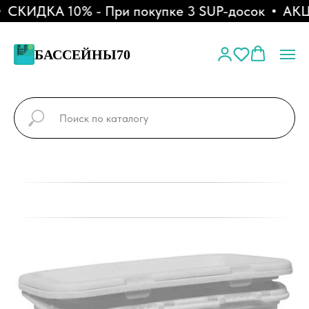
СКИДКА 10% - При покупке 3 SUP-досок
АКЦИ
БАССЕЙНЫ70