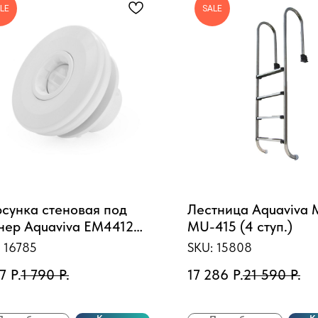
LE
SALE
сунка стеновая под
Лестница Aquaviva 
нер Aquaviva EM4412
MU-415 (4 ступ.)
 сопло "овал"
:
16785
SKU:
15808
7
Р.
1 790
Р.
17 286
Р.
21 590
Р.