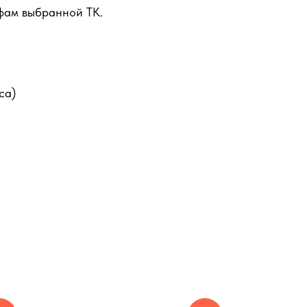
фам выбранной ТК.
са)