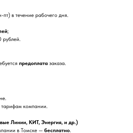
-пт) в течение рабочего дня.
лей
;
 рублей.
ребуется
предоплата
заказа.
не.
м тарифам компании.
е Линии, КИТ, Энергия, и др.)
мпании в Томске —
бесплатно
.