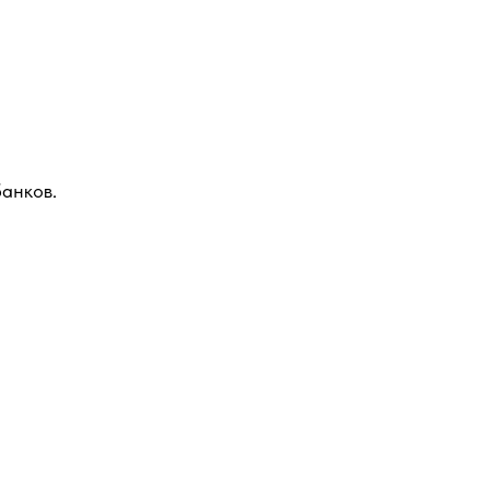
анков.