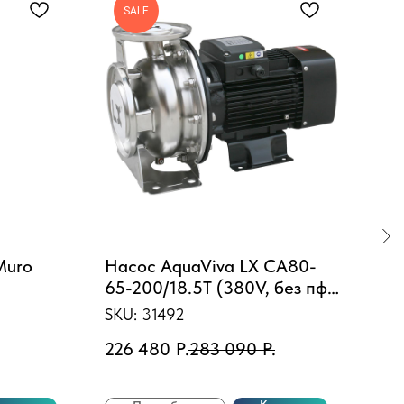
SALE
S
Muro
Насос AquaViva LX CA80-
Фор
65-200/18.5T (380V, без пф,
331
110m3/h*45m, 18,5kW)
SKU:
31492
SKU
226 480
Р.
283 090
Р.
1 1