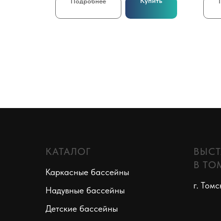
пить
Купить
Подробнее
КАТАЛОГ
ВЫСТ
В ТО
Каркасные бассейны
г. Томс
Надувные бассейны
Детские бассейны