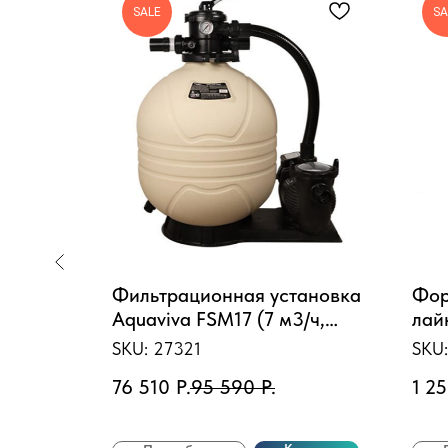
SALE
SA
DP5 из
Фильтрационная установка
Фор
-316
Aquaviva FSM17 (7 м3/ч,
лай
D425)
(2")
SKU:
27321
SKU
76 510
Р.
95 590
Р.
1 25