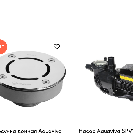
LE
сунка донная Aquaviva
Насос Aquaviva SPV