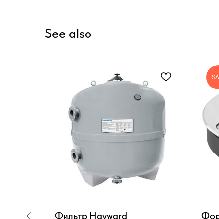
See also
SA
obra
Фильтр Hayward
Фор