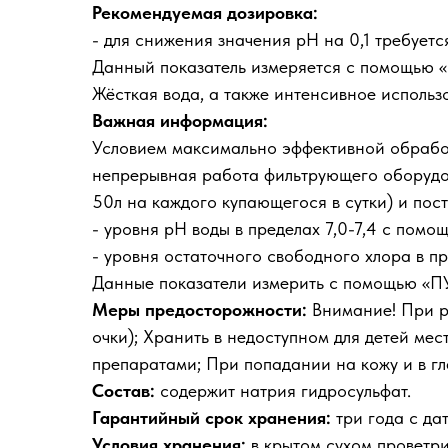
Рекомендуемая дозировка:
- для снижения значения рН на 0,1 требуетс
Данный показатель измеряется с помощью 
Жёсткая вода, а также интенсивное использ
Важная информация:
Условием максимально эффективной обработ
непрерывная работа фильтрующего оборудо
50л на каждого купающегося в сутки) и пос
- уровня pH воды в пределах 7,0-7,4 с пом
- уровня остаточного свободного хлора в пр
Данные показатели измерить с помощью «П
Меры предосторожности:
Внимание! При ра
очки); Хранить в недоступном для детей мес
препаратами; При попадании на кожу и в гл
Состав:
содержит натрия гидросульфат.
Гарантийный срок хранения:
три года с да
Условия хранения:
в крытом сухом проветри