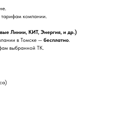
не.
м тарифам компании.
е Линии, КИТ, Энергия, и др.)
мпании в Томске —
бесплатно
.
фам выбранной ТК.
са)