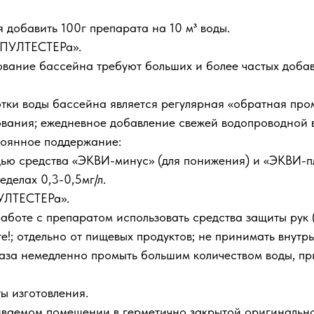
я добавить 100г препарата на 10 м³ воды.
«ПУЛТЕСТЕРа».
ование бассейна требуют больших и более частых добав
ки воды бассейна является регулярная «обратная промы
вания; ежедневное добавление свежей водопроводной в
тоянное поддержание:
ощью средства «ЭКВИ-минус» (для понижения) и «ЭКВИ-
еделах 0,3-0,5мг/л.
УЛТЕСТЕРа».
боте с препаратом использовать средства защиты рук (
те!; отдельно от пищевых продуктов; не принимать внутр
аза немедленно промыть большим количеством воды, пр
ты изготовления.
ваемом помещении в герметично закрытой оригинальной