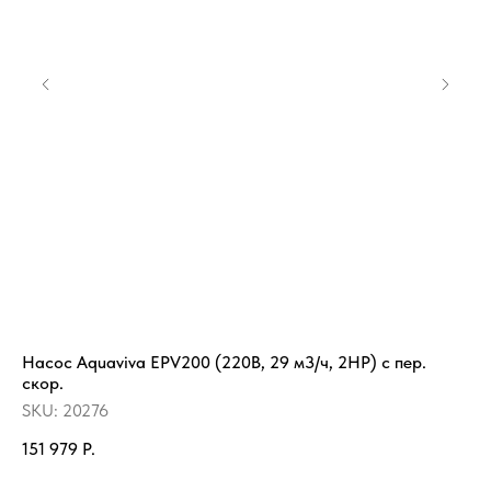
Насос Aquaviva EPV200 (220В, 29 м3/ч, 2HP) с пер.
Ба
скор.
(ш
SKU:
20276
SK
151 979
Р.
11