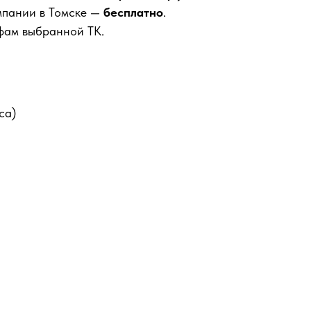
мпании в Томске —
бесплатно
.
фам выбранной ТК.
са)