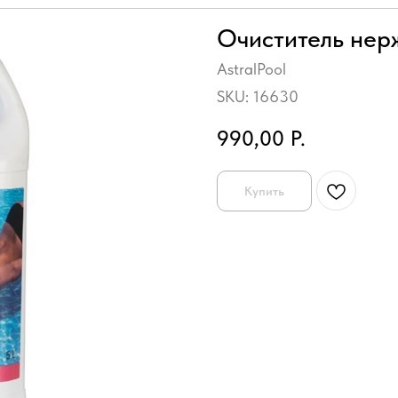
Очиститель нерж
AstralPool
SKU:
16630
990,00
Р.
Купить