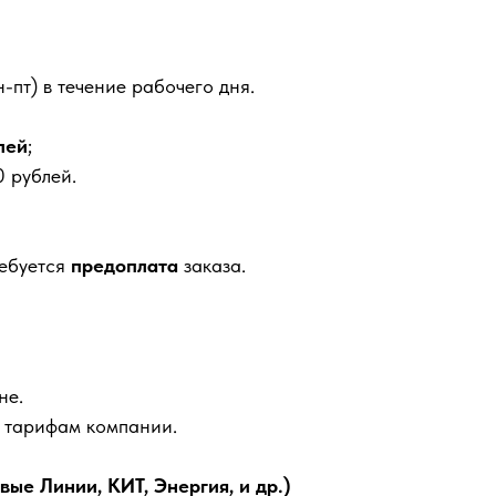
-пт) в течение рабочего дня.
лей
;
 рублей.
ребуется
предоплата
заказа.
не.
м тарифам компании.
е Линии, КИТ, Энергия, и др.)