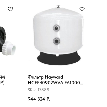
35M
Фильтр Hayward
Над
HP)
HCFF40902WVA FA1000
"Ve
Bobbin (D1050)
алю
SKU:
17888
SKU
620
944 324
Р.
35 