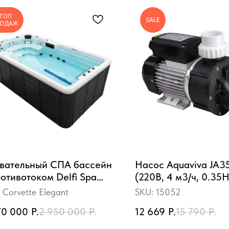
ТОП
SALE
РОДАЖ
вательный СПА бассейн
Насос Aquaviva JA
ротивотоком Delfi Spa
(220В, 4 м3/ч, 0.35
vette Elegant
:
Corvette Elegant
SKU:
15052
70 000
Р.
2 950 000
Р.
12 669
Р.
15 790
Р.