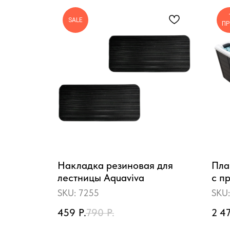
SALE
П
Накладка резиновая для
Пла
LE
лестницы Aquaviva
с п
Cor
SKU:
7255
SKU
459
Р.
790
Р.
2 4