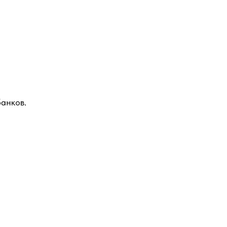
анков.