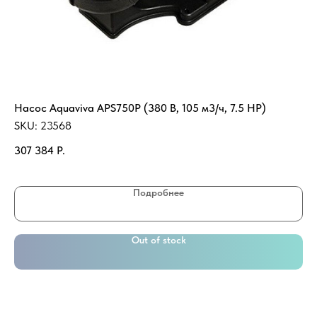
Насос Aquaviva APS750P (380 В, 105 м3/ч, 7.5 HP)
Пл
Те
SKU:
23568
SK
307 384
Р.
2 
Подробнее
Out of stock