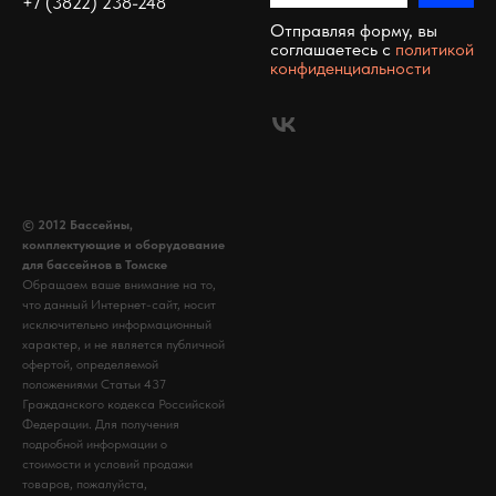
+7 (3822) 238-248
Отправляя форму, вы
соглашаетесь c
политикой
конфиденциальности
© 2012 Бассейны,
комплектующие и оборудование
для бассейнов в Томске
Обращаем ваше внимание на то,
что данный Интернет-сайт, носит
исключительно информационный
характер, и не является публичной
офертой, определяемой
положениями Статьи 437
Гражданского кодекса Российской
Федерации. Для получения
подробной информации о
стоимости и условий продажи
товаров, пожалуйста,