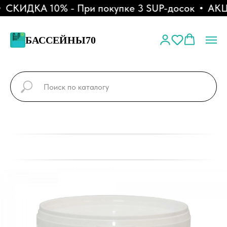
КИДКА 10% - При покупке 3 SUP-досок
АКЦИЯ
БАССЕЙНЫ70