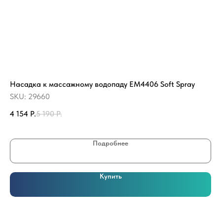
Насадка к массажному водопаду EM4406 Soft Spray
Ст
SKU:
29660
SK
4 154
Р.
5 190
Р.
17
Подробнее
Купить