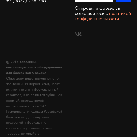
+7 (3822) 238-248
Отправляя форму, вы
соглашаетесь c
политикой
конфиденциальности
© 2012 Бассейны,
комплектующие и оборудование
для бассейнов в Томске
Обращаем ваше внимание на то,
что данный Интернет-сайт, носит
исключительно информационный
характер, и не является публичной
офертой, определяемой
положениями Статьи 437
Гражданского кодекса Российской
Федерации. Для получения
подробной информации о
стоимости и условий продажи
товаров, пожалуйста,