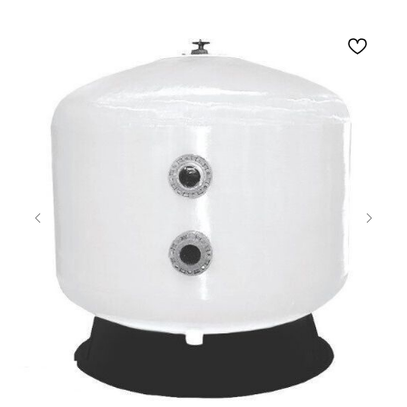
© 2012 Бассейны,
комплектующие и оборудование
для бассейнов в Томске
Обращаем ваше внимание на то,
что данный Интернет-сайт, носит
исключительно информационный
характер, и не является публичной
офертой, определяемой
положениями Статьи 437
Гражданского кодекса Российской
Федерации. Для получения
подробной информации о
стоимости и условий продажи
товаров, пожалуйста,
обращайтесь к менеджерам по
продажам магазина
BASSEYN70.RU.