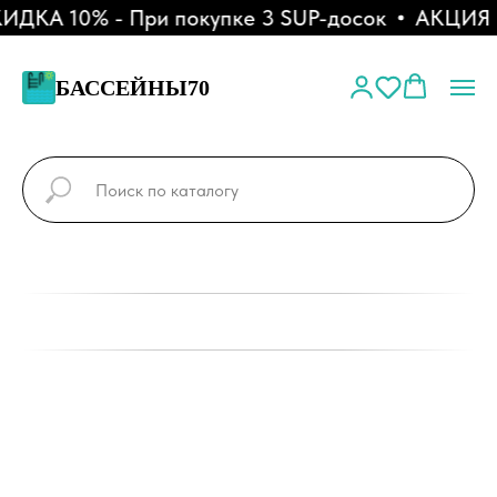
ДКА 10% - При покупке 3 SUP-досок
АКЦИЯ - 
БАССЕЙНЫ70