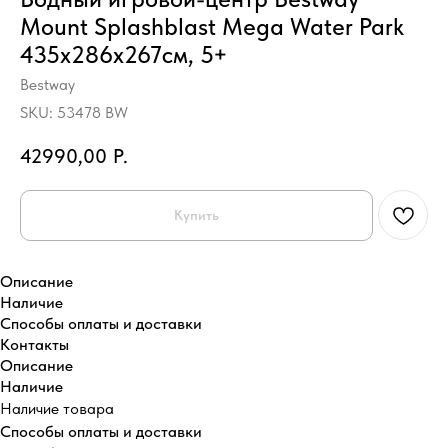
Mount Splashblast Mega Water Park
435х286х267см, 5+
Bestway
SKU:
53478 BW
42990,00
Р.
Купить
Описание
Наличие
Способы оплаты и доставки
Кон
See also