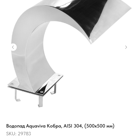
Водопад Aquaviva Кобра, AISI 304, (500x500 мм)
На
2.
SKU:
29783