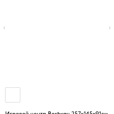
Игровой центр Bestway 257x145x91см