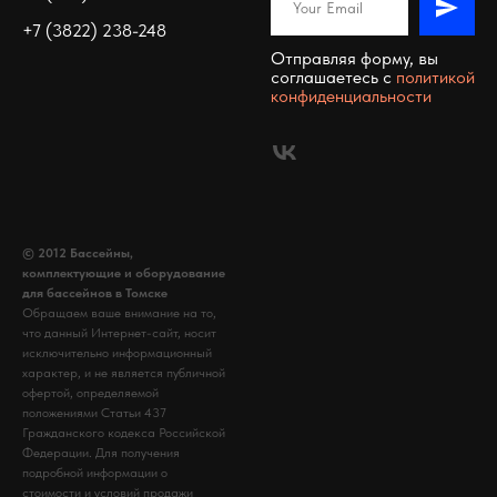
+7 (3822) 238-248
Отправляя форму, вы
соглашаетесь c
политикой
конфиденциальности
© 2012 Бассейны,
комплектующие и оборудование
для бассейнов в Томске
Обращаем ваше внимание на то,
что данный Интернет-сайт, носит
исключительно информационный
характер, и не является публичной
офертой, определяемой
положениями Статьи 437
Гражданского кодекса Российской
Федерации. Для получения
подробной информации о
стоимости и условий продажи