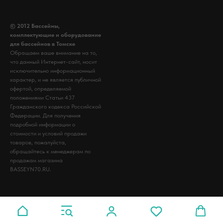
© 2012 Бассейны,
комплектующие и оборудование
для бассейнов в Томске
Обращаем ваше внимание на то,
что данный Интернет-сайт, носит
исключительно информационный
характер, и не является публичной
офертой, определяемой
положениями Статьи 437
Гражданского кодекса Российской
Федерации. Для получения
подробной информации о
стоимости и условий продажи
товаров, пожалуйста,
обращайтесь к менеджерам по
продажам магазина
BASSEYN70.RU.