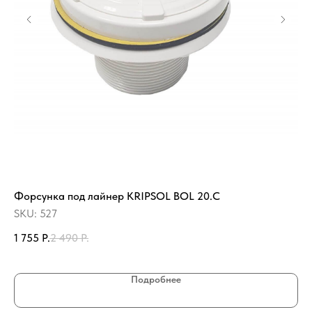
Форсунка под лайнер KRIPSOL BOL 20.C
Те
SKU:
527
SK
1 755
Р.
2 490
Р.
30
Подробнее