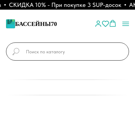
СКИДКА 10% - При покупке 3 SUP-досок
АКЦ
БАССЕЙНЫ70