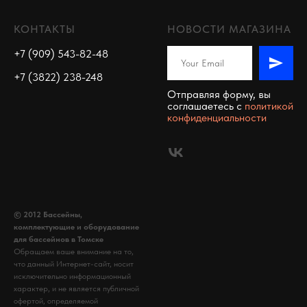
КОНТАКТЫ
НОВОСТИ МАГАЗИНА
+7 (909) 543-82-48
+7 (3822) 238-248
Отправляя форму, вы
соглашаетесь c
политикой
конфиденциальности
© 2012 Бассейны,
комплектующие и оборудование
для бассейнов в Томске
Обращаем ваше внимание на то,
что данный Интернет-сайт, носит
исключительно информационный
характер, и не является публичной
офертой, определяемой