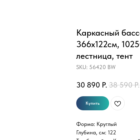
Каркасный бассе
366х122см, 1025
лестница, тент
SKU:
56420 BW
30 890
Р.
38 590
Р.
Купить
Форма: Круглый
Глубина, см: 122