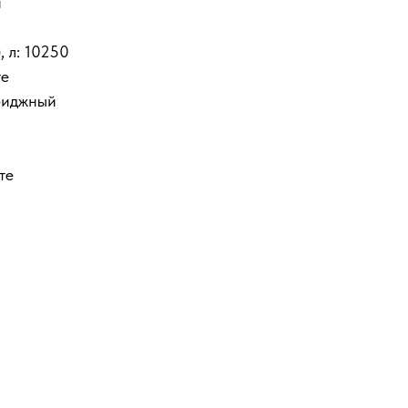
й
 л: 10250
те
риджный
те