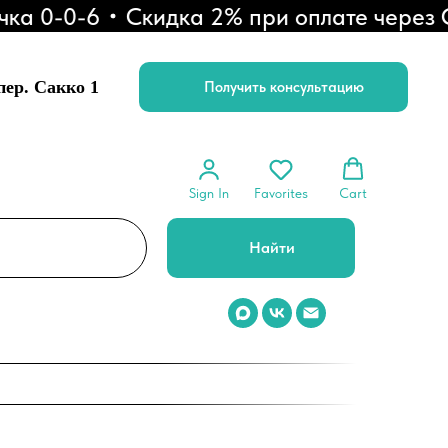
 0-0-6
Скидка 2% при оплате через СБП
 пер. Сакко 1
Получить консультацию
Sign In
Favorites
Cart
Найти