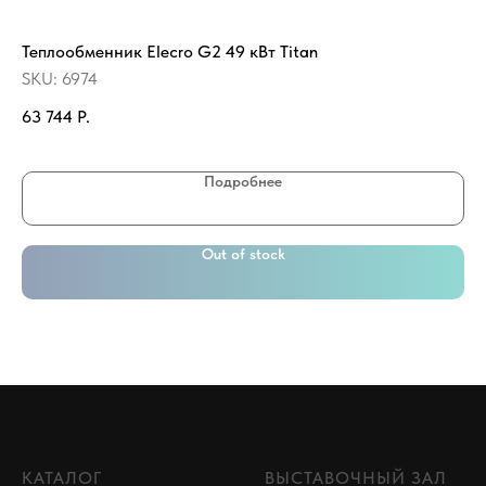
Теплообменник Elecro G2 49 кВт Titan
Де
15
SKU:
6974
SK
63 744
Р.
79
Подробнее
Out of stock
КАТАЛОГ
ВЫСТАВОЧНЫЙ ЗАЛ