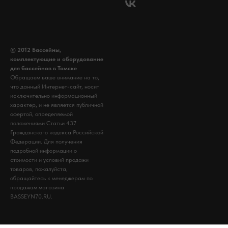
© 2012 Бассейны,
комплектующие и оборудование
для бассейнов в Томске
Обращаем ваше внимание на то,
что данный Интернет-сайт, носит
исключительно информационный
характер, и не является публичной
офертой, определяемой
положениями Статьи 437
Гражданского кодекса Российской
Федерации. Для получения
подробной информации о
стоимости и условий продажи
товаров, пожалуйста,
обращайтесь к менеджерам по
продажам магазина
BASSEYN70.RU.