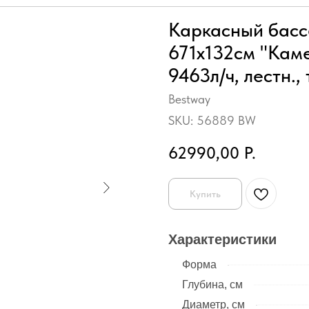
Каркасный бассе
671x132см "Каме
9463л/ч, лестн.,
Bestway
SKU:
56889 BW
62990,00
Р.
Купить
Характеристики
Форма
Глубина, см
Диаметр, см