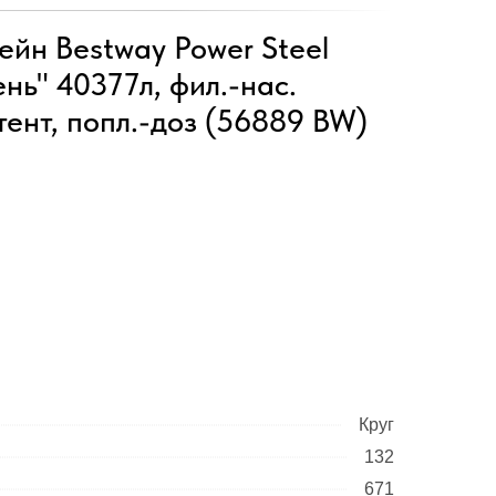
йн Bestway Power Steel
нь" 40377л, фил.-нас.
 тент, попл.-доз (56889 BW)
Круг
132
671