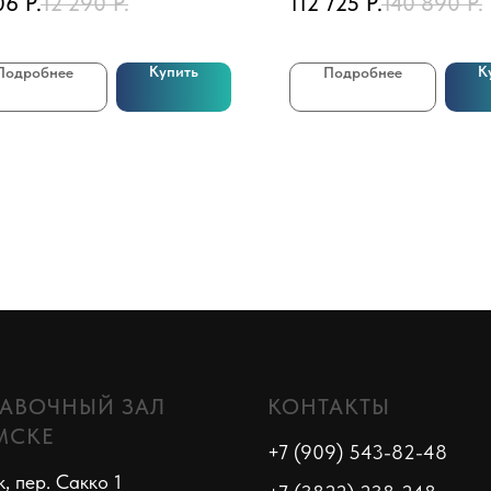
06
Р.
12 290
Р.
112 725
Р.
140 890
Р.
Купить
К
Подробнее
Подробнее
АВОЧНЫЙ ЗАЛ
КОНТАКТЫ
МСКЕ
+7 (909) 543-82-48
к, пер. Сакко 1