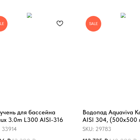
LE
SALE
учень для бассейна
Водопад Aquaviva К
ux 3.0m L300 AISI-316
AISI 304, (500x500 
:
33914
SKU:
29783