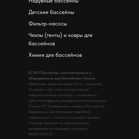
Надувные бассейны
Детские бассейны
Фильтр-насосы
Чехлы (тенты) и ковры для
бассейнов
Химия для бассейнов
© 2012 Бассейны, комплектующие и
оборудование для бассейнов в Томске
Обращаем ваше внимание на то, что данный
Интернет-сайт, носит исключительно
информационный характер, и не является
публичной офертой, определяемой положениями
Статьи 437 Гражданского кодекса Российской
Федерации. Для получения подробной
информации о стоимости и условий продажи
товаров, пожалуйста, обращайтесь к
менеджерам по продажам магазина
BASSEYN70.RU.