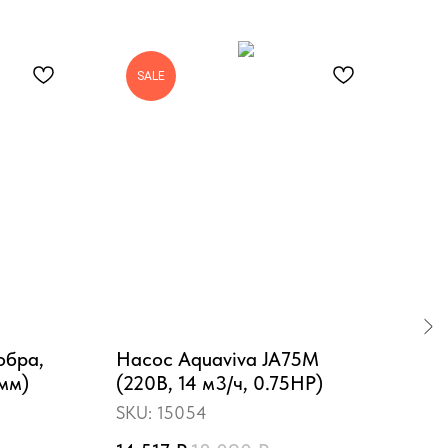
SALE
S
обра,
Насос Aquaviva JA75M
Тен
мм)
(220В, 14 м3/ч, 0.75HP)
бас
(D4
SKU:
15054
SKU