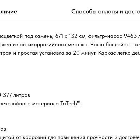
личие
Способы оплаты и дост
веткой под камень, 671 x 132 см, фильтр-насос 9463 л/ч
овлен из антикоррозийного металла. Чаша бассейна - и
трая и простая установка за 20 минут. Каркас легко де
 377 литров
рехслойного материала TriTech™.
тов
щитой от коррозии для повышения прочности и долговеч