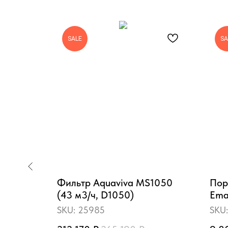
SALE
SA
Muro
Фильтр Aquaviva MS1050
Пор
силенный
(43 м3/ч, D1050)
Ema
SKU:
25985
SKU