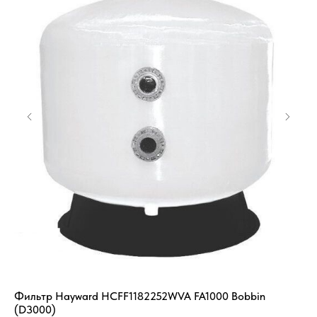
Фильтр Hayward HCFF1182252WVA FA1000 Bobbin
Эл
(D3000)
SK