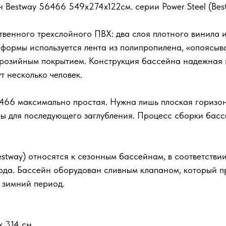
Bestway 56466 549х274х122см. серии Power Steel (Bes
венного трехслойного ПВХ: два слоя плотного винила 
формы используется лента из полипропилена, «опоясыв
розийным покрытием. Конструкция бассейна надежная и
 несколько человек.
466 максимально простая. Нужна лишь плоская горизон
ы для последующего заглубления. Процесс сборки бас
estway) относятся к сезонным бассейнам, в соответств
ода. Бассейн оборудован сливным клапаном, который п
а зимний период.
 314 см.