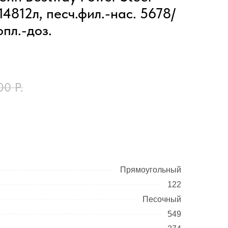
14812л, песч.фил.-нас. 5678/
опл.-доз.
00
Р.
Прямоугольный
122
Песочный
549