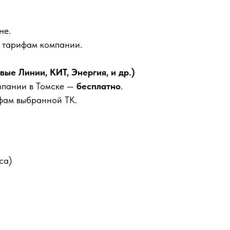
не.
м тарифам компании.
е Линии, КИТ, Энергия, и др.)
мпании в Томске —
бесплатно
.
фам выбранной ТК.
са)