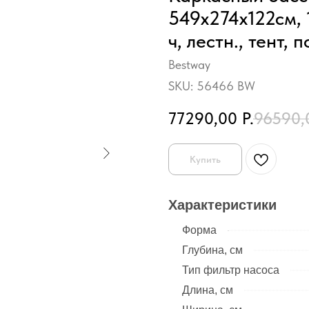
549х274х122см, 
ч, лестн., тент, п
Bestway
SKU:
56466 BW
77290,00
Р.
96590,
Купить
Характеристики
Форма
Глубина, см
Тип фильтр насоса
Длина, см