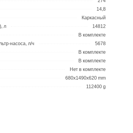
274
14,8
Каркасный
, л
14812
В комплекте
ьтр-насоса, л/ч
5678
В комплекте
В комплекте
Нет в комплекте
680x1490x620 mm
112400 g