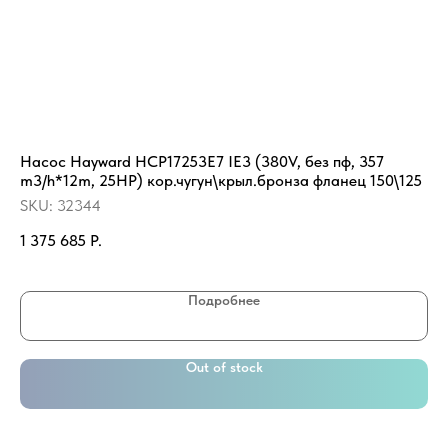
Насос Hayward HCP17253E7 IE3 (380V, без пф, 357
АК
m3/h*12m, 25HP) кор.чугун\крыл.бронза фланец 150\125
SK
SKU:
32344
79
1 375 685
Р.
Ве
Подробнее
Out of stock