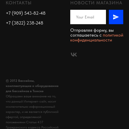
КОНТАКТЫ
НОВОСТИ МАГАЗИНА
+7 (909) 543-82-48
+7 (3822) 238-248
Отправляя форму, вы
соглашаетесь c
политикой
конфиденциальности
© 2012 Бассейны,
комплектующие и оборудование
для бассейнов в Томске
Обращаем ваше внимание на то,
что данный Интернет-сайт, носит
исключительно информационный
характер, и не является публичной
офертой, определяемой
положениями Статьи 437
Гражданского кодекса Российской