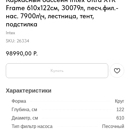
Frame 610х122см, 30079л, песч.фил.-
нас. 7900л\ч, лестница, тент,
подстилка
Intex
SKU:
26334
98990,00
Р.
Купить
Характеристики
Форма
Круг
Глубина, см
122
Диаметр, см
610
Тип фильтр насоса
Песочный