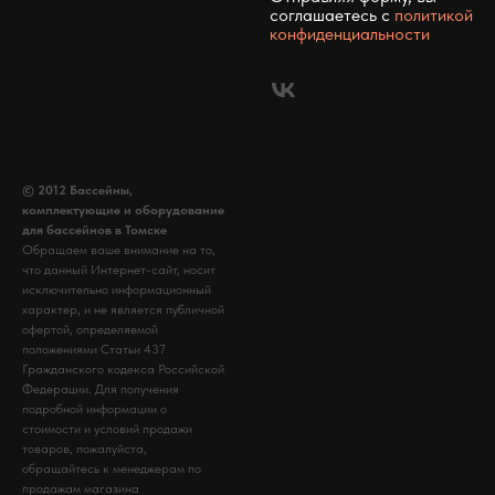
соглашаетесь c
политикой
конфиденциальности
© 2012 Бассейны,
комплектующие и оборудование
для бассейнов в Томске
Обращаем ваше внимание на то,
что данный Интернет-сайт, носит
исключительно информационный
характер, и не является публичной
офертой, определяемой
положениями Статьи 437
Гражданского кодекса Российской
Федерации. Для получения
подробной информации о
стоимости и условий продажи
товаров, пожалуйста,
обращайтесь к менеджерам по
продажам магазина