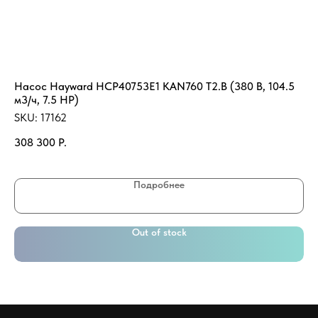
Насос Hayward HCP40753E1 KAN760 T2.B (380 В, 104.5
Во
м3/ч, 7.5 HP)
2-
SKU:
17162
SK
308 300
Р.
11
Подробнее
Out of stock