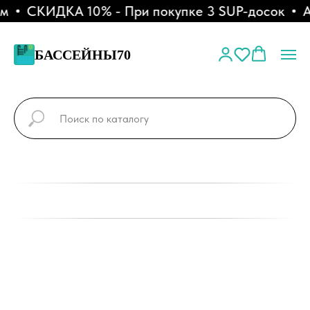
СКИДКА 10% - При покупке 3 SUP-досок
АК
БАССЕЙНЫ70