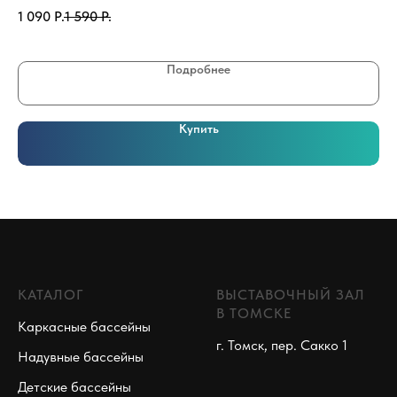
1 090
Р.
1 590
Р.
81
Подробнее
Купить
КАТАЛОГ
ВЫСТАВОЧНЫЙ ЗАЛ
В ТОМСКЕ
Каркасные бассейны
г. Томск, пер. Сакко 1
Надувные бассейны
Детские бассейны