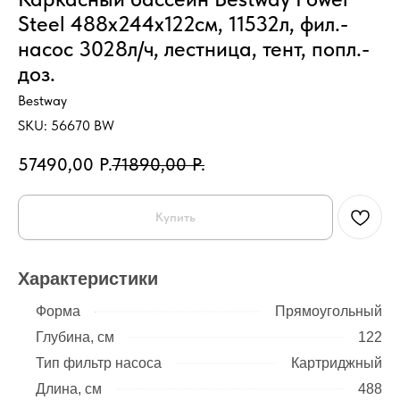
Steel 488х244х122см, 11532л, фил.-
насос 3028л/ч, лестница, тент, попл.-
доз.
Bestway
SKU:
56670 BW
57490,00
Р.
71890,00
Р.
Купить
Характеристики
Форма
Прямоугольный
Глубина, см
122
Тип фильтр насоса
Картриджный
Длина, см
488