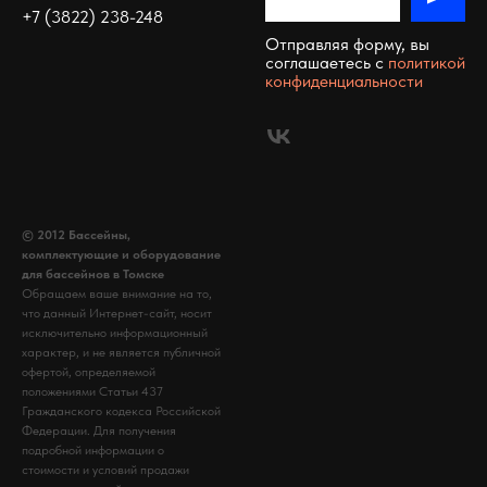
+7 (3822) 238-248
Отправляя форму, вы
соглашаетесь c
политикой
конфиденциальности
© 2012 Бассейны,
комплектующие и оборудование
для бассейнов в Томске
Обращаем ваше внимание на то,
что данный Интернет-сайт, носит
исключительно информационный
характер, и не является публичной
офертой, определяемой
положениями Статьи 437
Гражданского кодекса Российской
Федерации. Для получения
подробной информации о
стоимости и условий продажи