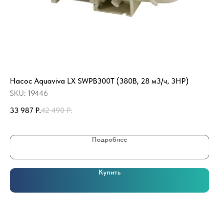
Насос Aquaviva LX SWPB300T (380В, 28 м3/ч, 3HP)
КЛ
ба
SKU:
19446
SK
33 987
Р.
42 490
Р.
79
Подробнее
Купить