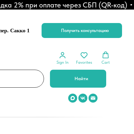
2% при оплате через СБП (QR-код)
СКИ
 пер. Сакко 1
Получить консультацию
Sign In
Favorites
Cart
Найти