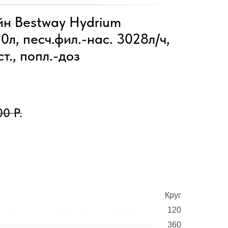
йн Bestway Hydrium
0л, песч.фил.-нас. 3028л/ч,
ст., попл.-доз
00
Р.
Круг
120
360