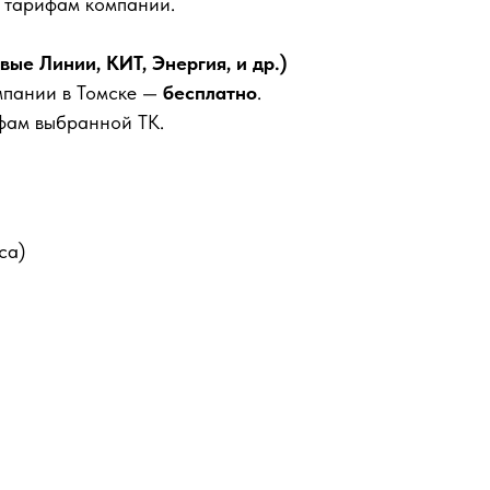
м тарифам компании.
е Линии, КИТ, Энергия, и др.)
мпании в Томске —
бесплатно
.
фам выбранной ТК.
са)