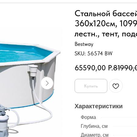
Стальной бассе
360х120см, 1099
лестн., тент, под
Bestway
SKU:
56574 BW
65590,00
Р.
81990,
Купить
Характеристики
Форма
Глубина, см
Диаметр, см