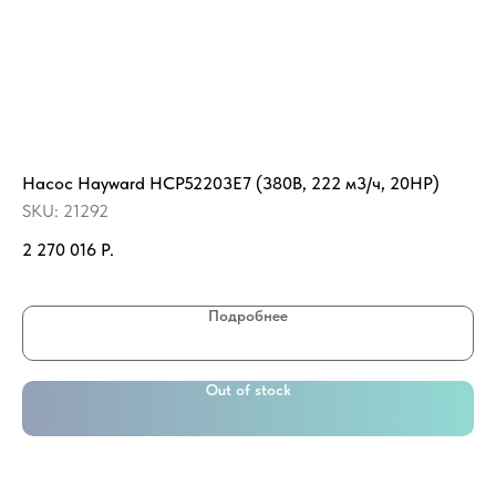
Насос Hayward HCP52203E7 (380В, 222 м3/ч, 20HP)
Фо
SKU:
21292
SK
2 270 016
Р.
2 
Подробнее
Out of stock