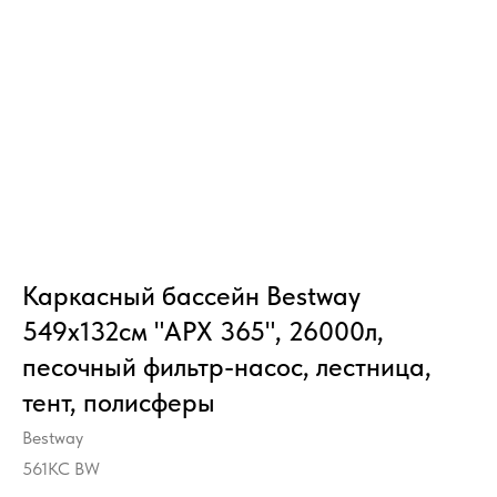
Каркасный бассейн Bestway
549х132см "APX 365", 26000л,
песочный фильтр-насос, лестница,
тент, полисферы
Bestway
561KC BW