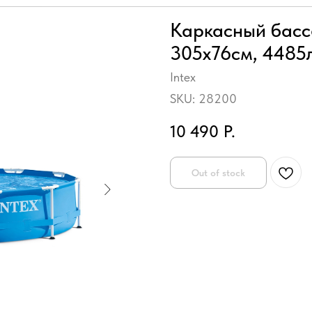
Каркасный бассе
305х76см, 4485
Intex
SKU:
28200
10 490
Р.
Out of stock