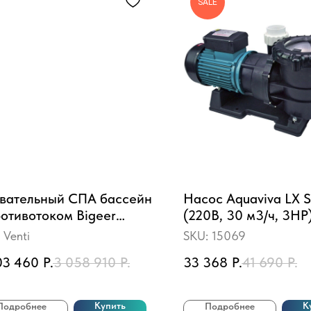
SALE
вательный СПА бассейн
Насос Aquaviva LX
ротивотоком Bigeer
(220В, 30 м3/ч, 3HP
ти 585х225х140 см
:
Venti
SKU:
15069
03 460
Р.
3 058 910
Р.
33 368
Р.
41 690
Р.
Купить
К
Подробнее
Подробнее