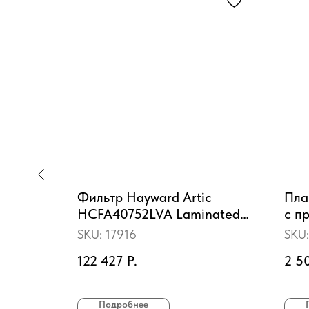
для
Фильтр Hayward Artic
Пла
HCFA40752LVA Laminated
с п
(D1050)
Вен
SKU:
17916
SKU
122 427
Р.
2 5
Подробнее