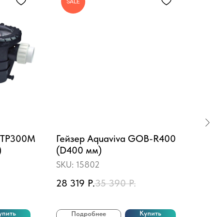
SALE
 STP300M
Гейзер Aquaviva GOB-R400
Ста
)
(D400 мм)
Hyd
пес
SKU:
15802
SKU
лес
28 319
Р.
35 390
Р.
118
доз
упить
Купить
Подробнее