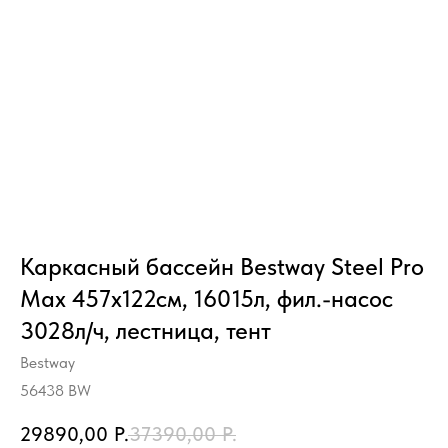
Каркасный бассейн Bestway Steel Pro
Max 457х122см, 16015л, фил.-насос
3028л/ч, лестница, тент
Bestway
56438 BW
29890,00
Р.
37390,00
Р.