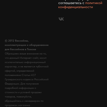
соглашаетесь c
политикой
конфиденциальности
© 2012 Бассейны,
комплектующие и оборудование
для бассейнов в Томске
Обращаем ваше внимание на то,
что данный Интернет-сайт, носит
исключительно информационный
характер, и не является публичной
офертой, определяемой
положениями Статьи 437
Гражданского кодекса Российской
Федерации. Для получения
подробной информации о
стоимости и условий продажи
товаров, пожалуйста,
обращайтесь к менеджерам по
продажам магазина