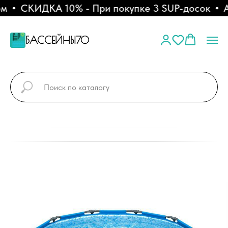
СКИДКА 10% - При покупке 3 SUP-досок
АК
БАССЕЙНЫ70