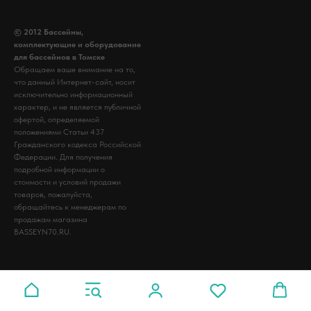
© 2012 Бассейны,
комплектующие и оборудование
для бассейнов в Томске
Обращаем ваше внимание на то,
что данный Интернет-сайт, носит
исключительно информационный
характер, и не является публичной
офертой, определяемой
положениями Статьи 437
Гражданского кодекса Российской
Федерации. Для получения
подробной информации о
стоимости и условий продажи
товаров, пожалуйста,
обращайтесь к менеджерам по
продажам магазина
BASSEYN70.RU.