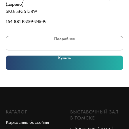
(дерево)
SK
SKU:
SP5513BW
17
154 881
Р.
229 245
Р.
Подробнее
Купить
КАТАЛОГ
ВЫСТАВОЧНЫЙ ЗАЛ
В ТОМСКЕ
Каркасные бассейны
г. Томск, пер. Сакко 1