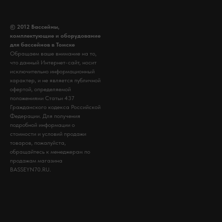
© 2012 Бассейны,
комплектующие и оборудование
для бассейнов в Томске
Обращаем ваше внимание на то,
что данный Интернет-сайт, носит
исключительно информационный
характер, и не является публичной
офертой, определяемой
положениями Статьи 437
Гражданского кодекса Российской
Федерации. Для получения
подробной информации о
стоимости и условий продажи
товаров, пожалуйста,
обращайтесь к менеджерам по
продажам магазина
BASSEYN70.RU.