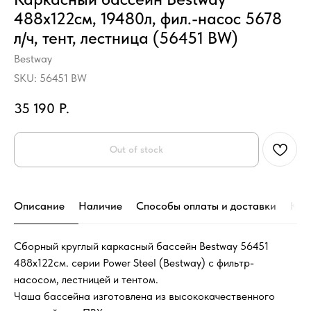
488х122см, 19480л, фил.-насос 5678
л/ч, тент, лестница (56451 BW)
Bestway
SKU:
56451 BW
35 190
Р.
Out of stock
Описание
Наличие
Способы оплаты и доставки
Кон
Сборный круглый каркасный бассейн Bestway 56451
488х122см. серии Power Steel (Bestway) с фильтр-
насосом, лестницей и тентом.
Чаша бассейна изготовлена из высококачественного