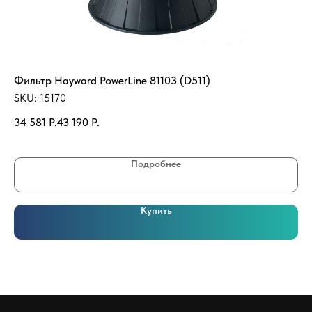
Фильтр Hayward PowerLine 81103 (D511)
Ка
19
SKU:
15170
SK
34 581
Р.
43 190
Р.
66
Подробнее
Купить