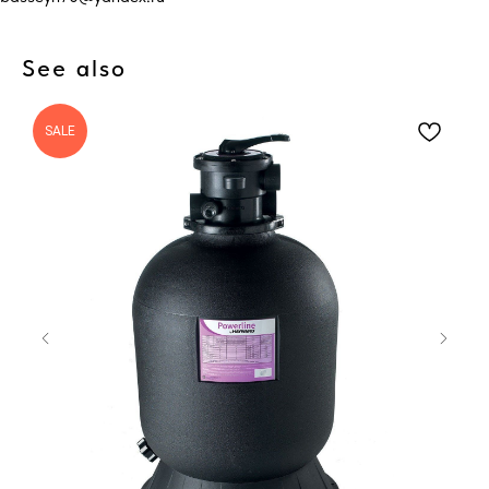
See also
SALE