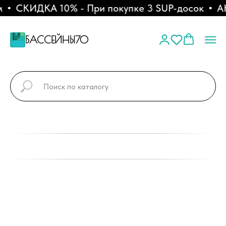
СКИДКА 10% - При покупке 3 SUP-досок
АКЦ
БАССЕЙНЫ70