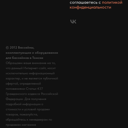
соглашаетесь c
политикой
конфиденциальности
© 2012 Бассейны,
комплектующие и оборудование
для бассейнов в Томске
Обращаем ваше внимание на то,
что данный Интернет-сайт, носит
исключительно информационный
характер, и не является публичной
офертой, определяемой
положениями Статьи 437
Гражданского кодекса Российской
Федерации. Для получения
подробной информации о
стоимости и условий продажи
товаров, пожалуйста,
обращайтесь к менеджерам по
продажам магазина