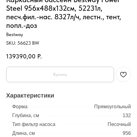
Steel 956х488х132см, 52231л,
песч.фил.-нас. 8327л/ч, лестн., тент,
попл.-доз
Bestway
SKU:
56623 BW
139390,00
Р.
Купить
Характеристики
Форма
Прямоугольный
Глубина, см
132
Тип фильтр насоса
Песочный
Длина, см
956