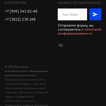
КОНТАКТЫ
НОВОСТИ МАГАЗИНА
+7 (909) 543-82-48
+7 (3822) 238-248
Отправляя форму, вы
соглашаетесь c
политикой
конфиденциальности
© 2012 Бассейны,
комплектующие и оборудование
для бассейнов в Томске
Обращаем ваше внимание на то,
что данный Интернет-сайт, носит
исключительно информационный
характер, и не является публичной
офертой, определяемой
положениями Статьи 437
Гражданского кодекса Российской