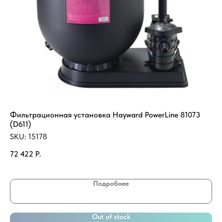
Фильтрационная установка Hayward PowerLine 81073
На
(D611)
13
SKU:
15178
SK
72 422
Р.
28
Подробнее
Out of stock