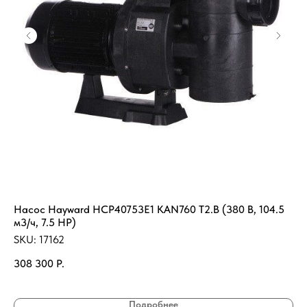
Насос Hayward HCP40753E1 KAN760 T2.B (380 В, 104.5
Во
м3/ч, 7.5 HP)
2-
SKU:
17162
SK
308 300
Р.
11
Подробнее