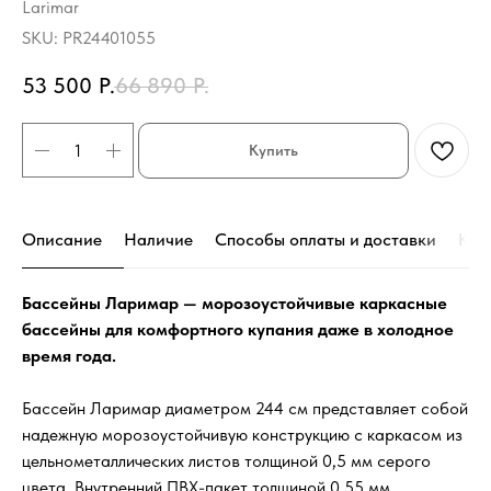
Larimar
SKU:
PR24401055
53 500
Р.
66 890
Р.
Купить
Описание
Наличие
Способы оплаты и доставки
Кон
Бассейны Ларимар — морозоустойчивые каркасные
бассейны для комфортного купания даже в холодное
время года.
Бассейн Ларимар диаметром 244 см представляет собой
надежную морозоустойчивую конструкцию с каркасом из
цельнометаллических листов толщиной 0,5 мм серого
цвета. Внутренний ПВХ-пакет толщиной 0,55 мм