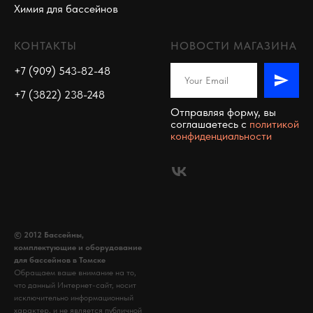
Химия для бассейнов
КОНТАКТЫ
НОВОСТИ МАГАЗИНА
+7 (909) 543-82-48
+7 (3822) 238-248
Отправляя форму, вы
соглашаетесь c
политикой
конфиденциальности
© 2012 Бассейны,
комплектующие и оборудование
для бассейнов в Томске
Обращаем ваше внимание на то,
что данный Интернет-сайт, носит
исключительно информационный
характер, и не является публичной