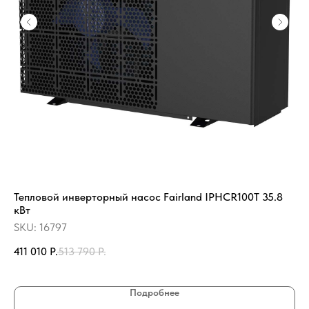
Тепловой инверторный насос Fairland IPHCR100T 35.8
Ка
кВт
SK
SKU:
16797
10
411 010
Р.
513 790
Р.
Подробнее