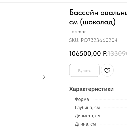
Бассейн овальны
см (шоколад)
Larimar
SKU:
PO7323660204
106500,00
Р.
13309
Купить
Характеристики
Форма
Глубина, см
Диаметр, см
Длина, см