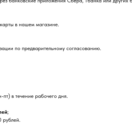
рез банковские приложения Сбера, Тбанка или других б
карты в нашем магазине.
зации по предварительному согласованию.
-пт) в течение рабочего дня.
лей
;
 рублей.