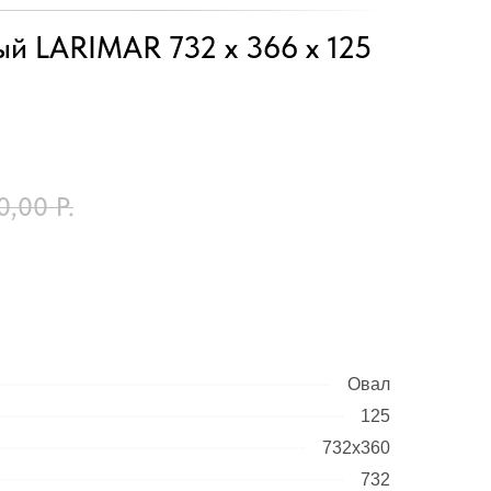
й LARIMAR 732 х 366 х 125
0,00
Р.
Овал
125
732х360
732