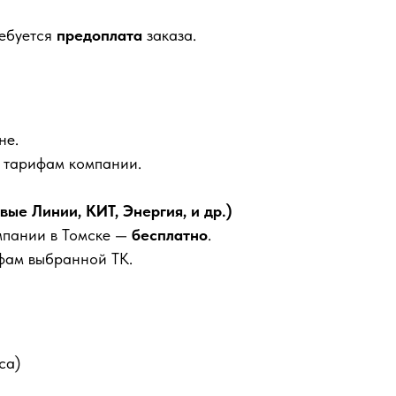
ребуется
предоплата
заказа.
не.
м тарифам компании.
е Линии, КИТ, Энергия, и др.)
мпании в Томске —
бесплатно
.
фам выбранной ТК.
са)