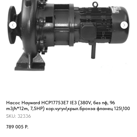
Насос Hayward HCP17753E7 IE3 (380V, без пф, 96
Ба
m3/h*12m, 7,5HP) кор.чугун\крыл.бронза фланец 125\100
12
SKU:
32336
SK
789 005
Р.
6 