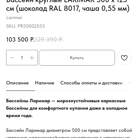
см (шоколад RAL 8017, чаша 0,55 мм)
Larimar
SKU:
PR50002055
103 500
Р.
129 390
Р.
Купить
Описание
Наличие
Способы оплаты и доставки
Кон
Бассейны Ларимар — морозоустойчивые каркасные
бассейны для комфортного купания даже в холодное
время года.
Бассейн Ларимар диаметром 500 см представляет собой
надежную морозоустойчивую конструкцию с каркасом из