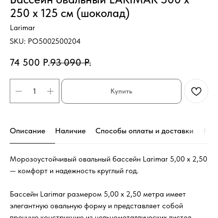
250 х 125 см (шоколад)
Larimar
SKU:
PO5002500204
74 500
Р.
93 090
Р.
Купить
Описание
Наличие
Способы оплаты и доставки
Кон
Морозоустойчивый овальный бассейн Larimar 5,00 х 2,50
— комфорт и надежность круглый год.
Бассейн Larimar размером 5,00 х 2,50
метра имеет
элегантную овальную форму и представляет собой
прочную конструкцию из цельнометаллических листов