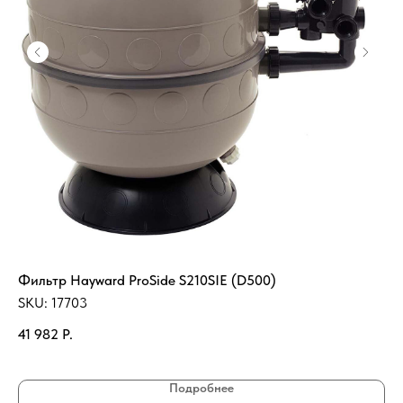
Фильтр Hayward ProSide S210SIE (D500)
Ка
14
SKU:
17703
SK
41 982
Р.
67
Подробнее