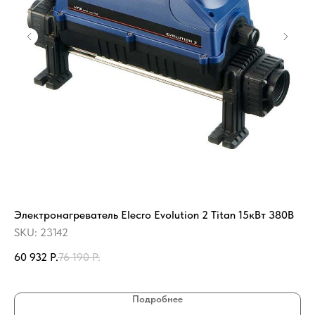
Электронагреватель Elecro Evolution 2 Titan 15кВт 380В
Му
SKU:
23142
SK
60 932
Р.
76 190
Р.
1 
Ди
Подробнее
1